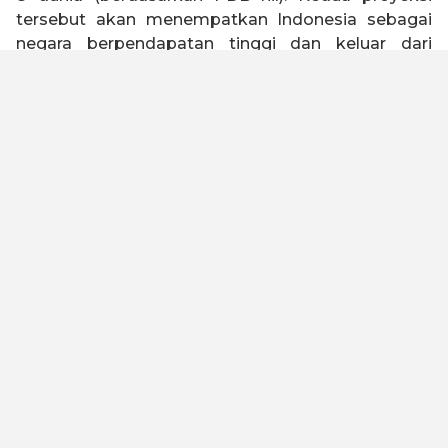
tersebut akan menempatkan Indonesia sebagai
negara berpendapatan tinggi dan keluar dari
jebakan negara kelas menengah (
middle income
trap
).
Indonesia 2045 memiliki visi untuk menjadi negara
tangguh, sejahtera, inklusif, dan berkelanjutan.
Untuk mewujudkan visi tersebut, Kadin Indonesia
telah melakukan kajian dengan melibatkan seluruh
elemen bangsa baik asosiasi, akademisi, serikat
buruh, organisasi keagamaan, pelaku usaha dan
industri untuk merumuskan Peta Jalan Indonesia
Emas 2045. Kami meyakini dengan landasan
filosofi “Gotong Royong” dan “Bhinneka Tunggal
Ika” yang diimplementasikan oleh kualitas SDM
yang unggul, maka visi ini dapat tercapai.
Untuk menjadi negara maju dan lepas dari jebakan
negara kelas menengah, Peta Jalan ini