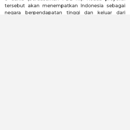
tersebut akan menempatkan Indonesia sebagai
negara berpendapatan tinggi dan keluar dari
jebakan negara kelas menengah (
middle income
trap
).
Indonesia 2045 memiliki visi untuk menjadi negara
tangguh, sejahtera, inklusif, dan berkelanjutan.
Untuk mewujudkan visi tersebut, Kadin Indonesia
telah melakukan kajian dengan melibatkan seluruh
elemen bangsa baik asosiasi, akademisi, serikat
buruh, organisasi keagamaan, pelaku usaha dan
industri untuk merumuskan Peta Jalan Indonesia
Emas 2045. Kami meyakini dengan landasan
filosofi “Gotong Royong” dan “Bhinneka Tunggal
Ika” yang diimplementasikan oleh kualitas SDM
yang unggul, maka visi ini dapat tercapai.
Untuk menjadi negara maju dan lepas dari jebakan
negara kelas menengah, Peta Jalan ini